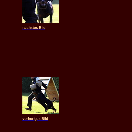
nächstes Bild
vorheriges Bild